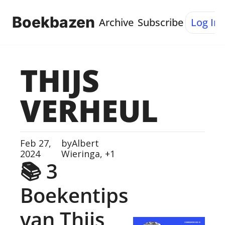
Boekbazen
Archive
Subscribe
Log In
THIJS 
VERHEUL
Feb 27, 
by
Albert 
2024
Wieringa, +1
📚 3 
Boekentips 
van Thijs 