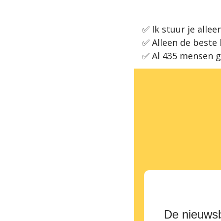
✅
 Ik stuur je all
✅
 Alleen de beste
✅
 Al 435 mensen g
De nieuwsb