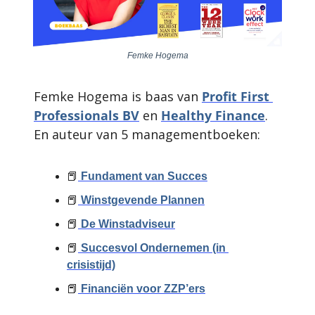
Femke Hogema
Femke Hogema is baas van 
Profit First 
Professionals BV
 en 
Healthy Finance
. 
En auteur van 5 managementboeken: 
📕
 Fundament van Succes
📕
 Winstgevende Plannen
📕
 De Winstadviseur
📕
 Succesvol Ondernemen (in 
crisistijd)
📕
 Financiën voor ZZP’ers