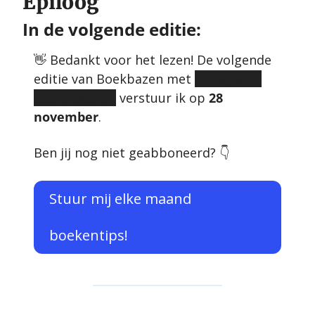
Epiloog
In de volgende editie:
👋
 Bedankt voor het lezen! De volgende 
editie van Boekbazen met 
Haha, leuk 
geprobeerd…
 verstuur ik op 
28 
november
. 
Ben jij nog niet geabboneerd? 👇
Stuur mij elke maand 
boekentips!